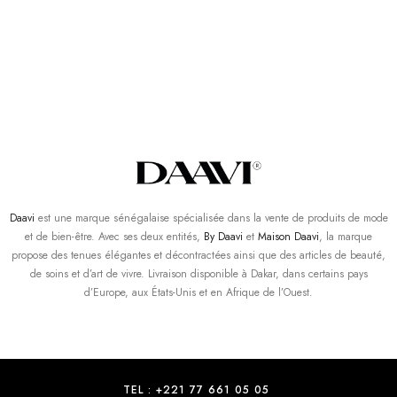
Daavi
est une marque sénégalaise spécialisée dans la vente de produits de mode
et de bien-être. Avec ses deux entités,
By Daavi
et
Maison Daavi
, la marque
propose des tenues élégantes et décontractées ainsi que des articles de beauté,
de soins et d’art de vivre. Livraison disponible à Dakar, dans certains pays
d’Europe, aux États-Unis et en Afrique de l’Ouest.
TEL : +221 77 661 05 05