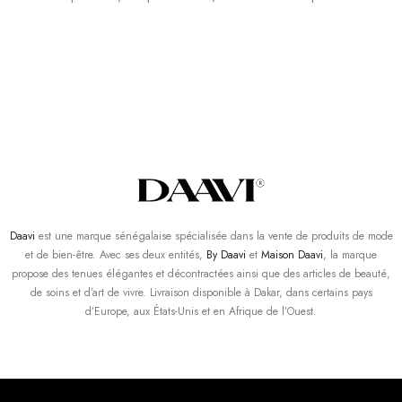
Daavi
est une marque sénégalaise spécialisée dans la vente de produits de mode
et de bien-être. Avec ses deux entités,
By Daavi
et
Maison Daavi
, la marque
propose des tenues élégantes et décontractées ainsi que des articles de beauté,
de soins et d’art de vivre. Livraison disponible à Dakar, dans certains pays
d’Europe, aux États-Unis et en Afrique de l’Ouest.