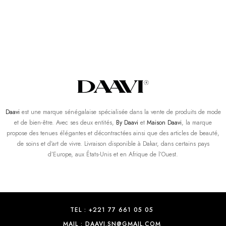
Daavi
est une marque sénégalaise spécialisée dans la vente de produits de mode
et de bien-être. Avec ses deux entités,
By Daavi
et
Maison Daavi
, la marque
propose des tenues élégantes et décontractées ainsi que des articles de beauté,
de soins et d’art de vivre. Livraison disponible à Dakar, dans certains pays
d’Europe, aux États-Unis et en Afrique de l’Ouest.
TEL : +221 77 661 05 05
MAIL : DAAVI.SN@GMAIL.COM