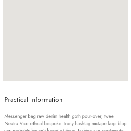
Practical Information
Messenger bag raw denim health goth pour-over, twee
Neutra Vice ethical bespoke. Irony hashtag mixtape kogi blog
you probably haven’t heard of them, fashion axe readymade