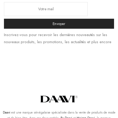
Envoyer
Inscrivez-vous pour recevoir les dernières nouveautés sur les
nouveaux produits, les promotions, les actualités et plus encore
Daavi
est une marque sénégalaise spécialisée dans la vente de produits de mode
et de bien-être. Avec ses deux entités,
By Daavi
et
Maison Daavi
, la marque