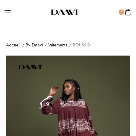
0
Accueil
/
By Daavi
/
Vêtements
/ BOUSSO