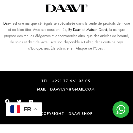
Daavi
est une marque sénégalaise spécialisée dans la vente de produits de mode
et de bien-être. Avec ses deux entités,
By Daavi
et
Maison Daavi
, la marque
propose des tenues élégantes et décontractées ainsi que des articles de beauté,
de soins et d’art de vivre. Livraison disponible à Dakar, dans certains pays
d’Europe, aux États-Unis et en Afrique de l’Ouest.
TEL : +221 77 661 05 05
MAIL : DAAVI.SN@GMAIL.COM
FR
COPYRIGHT - DAAVI.SHOP