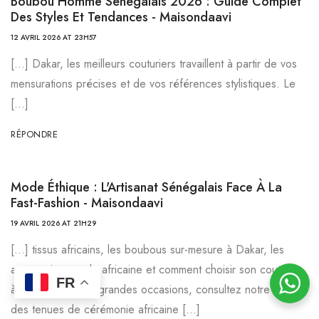
Boubou Homme Sénégalais 2026 : Guide Complet
Des Styles Et Tendances - Maisondaavi
12 AVRIL 2026 AT 23H57
[…] Dakar, les meilleurs couturiers travaillent à partir de vos
mensurations précises et de vos références stylistiques. Le
[…]
RÉPONDRE
Mode Éthique : L'Artisanat Sénégalais Face À La
Fast-Fashion - Maisondaavi
19 AVRIL 2026 AT 21H29
[…] tissus africains, les boubous sur-mesure à Dakar, les
accessoires mode africaine et comment choisir son couturier
FR
à Dakar. Pour les grandes occasions, consultez notre guide
des tenues de cérémonie africaine […]