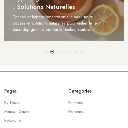
Naturel : la Routine (Sénég
e :
Soins des cheveux crépus au naturel : rout
e teint
par étape (lavage, hydratation, méthode L
e.…
et huiles végétales. Essence…
Pages
Categories
By Daavi
Femmes
Maison Daavi
Hommes
Retouche