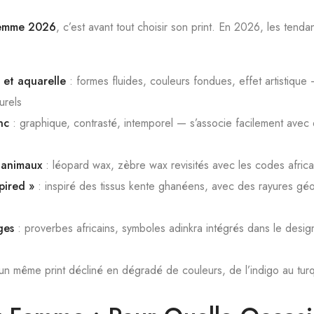
femme 2026
, c’est avant tout choisir son print. En 2026, les tend
s et aquarelle
: formes fluides, couleurs fondues, effet artistique
urels
nc
: graphique, contrasté, intemporel — s’associe facilement avec
s animaux
: léopard wax, zèbre wax revisités avec les codes africa
pired »
: inspiré des tissus kente ghanéens, avec des rayures gé
ges
: proverbes africains, symboles adinkra intégrés dans le desi
un même print décliné en dégradé de couleurs, de l’indigo au tu