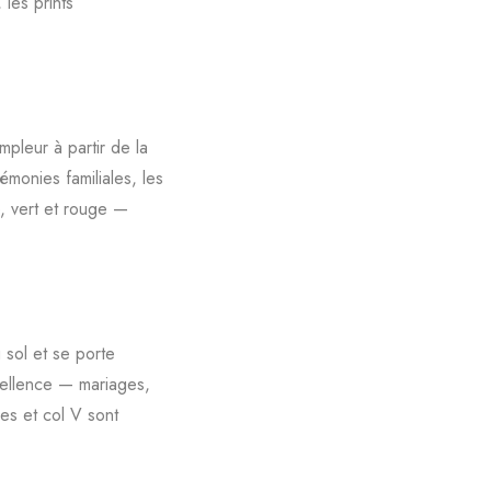
 les prints
pleur à partir de la
émonies familiales, les
, vert et rouge —
 sol et se porte
cellence — mariages,
es et col V sont