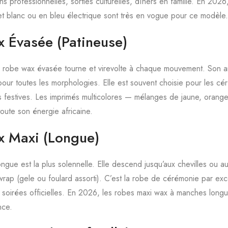
ns professionnelles, sorties culturelles, dîners en famille. En 2026,
t blanc ou en bleu électrique sont très en vogue pour ce modèle.
 Évasée (Patineuse)
a robe wax évasée tourne et virevolte à chaque mouvement. Son am
e pour toutes les morphologies. Elle est souvent choisie pour les cér
s festives. Les imprimés multicolores — mélanges de jaune, orange
ute son énergie africaine.
 Maxi (Longue)
ngue est la plus solennelle. Elle descend jusqu’aux chevilles ou au
rap (gele ou foulard assorti). C’est la robe de cérémonie par ex
soirées officielles. En 2026, les robes maxi wax à manches longu
nce.