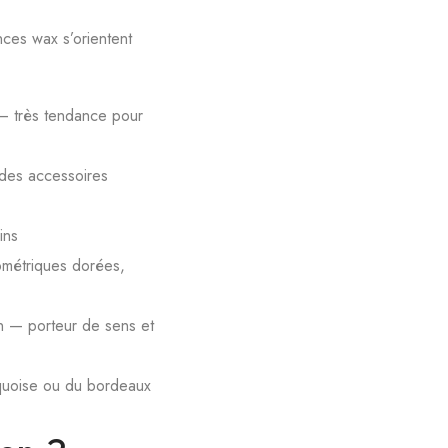
ances wax s’orientent
 — très tendance pour
 des accessoires
ins
ométriques dorées,
gn — porteur de sens et
rquoise ou du bordeaux