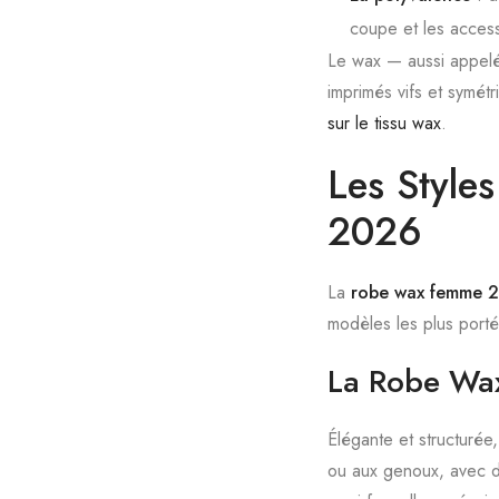
coupe et les access
Le wax — aussi appelé 
imprimés vifs et symétr
sur le tissu wax
.
Les Styl
2026
La
robe wax femme 
modèles les plus porté
La Robe Wax
Élégante et structurée
ou aux genoux, avec d