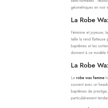
semi-formelles : réunio
géométriques en noir e
La Robe Wax
Féminine et joyeuse, l
taille la rend flatteus
baptêmes et les sortie
donnent à ce modèle to
La Robe Wax
La
robe wax femme
lo
souvent avec un headw
baptêmes de prestige, 
particulièrement tenda