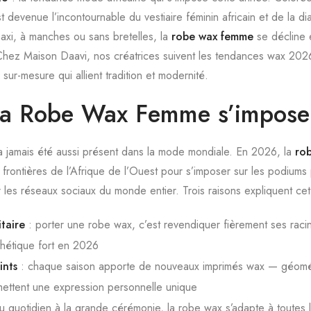
t devenue l’incontournable du vestiaire féminin africain et de la di
axi, à manches ou sans bretelles, la
robe wax femme
se décline e
 Chez Maison Daavi, nos créatrices suivent les tendances wax 20
ur-mesure qui allient tradition et modernité.
 la Robe Wax Femme s’impos
n’a jamais été aussi présent dans la mode mondiale. En 2026, la
ro
frontières de l’Afrique de l’Ouest pour s’imposer sur les podiums 
 les réseaux sociaux du monde entier. Trois raisons expliquent c
itaire
: porter une robe wax, c’est revendiquer fièrement ses raci
sthétique fort en 2026
ints
: chaque saison apporte de nouveaux imprimés wax — géométr
mettent une expression personnelle unique
u quotidien à la grande cérémonie, la robe wax s’adapte à toutes 