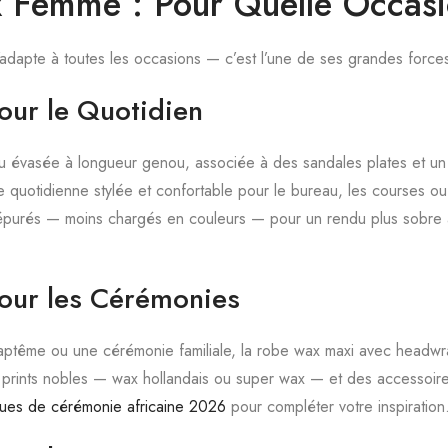
 Femme : Pour Quelle Occasi
adapte à toutes les occasions — c’est l’une de ses grandes force
ur le Quotidien
u évasée à longueur genou, associée à des sandales plates et un
ue quotidienne stylée et confortable pour le bureau, les courses ou
 épurés — moins chargés en couleurs — pour un rendu plus sobre
our les Cérémonies
ptême ou une cérémonie familiale, la robe wax maxi avec headwrap
 prints nobles — wax hollandais ou super wax — et des accessoi
ues de cérémonie africaine 2026
pour compléter votre inspiration