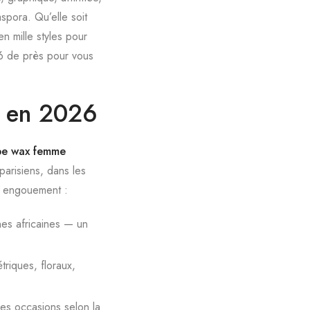
aspora. Qu’elle soit
n mille styles pour
26 de près pour vous
e en 2026
be wax femme
parisiens, dans les
et engouement :
nes africaines — un
iques, floraux,
les occasions selon la